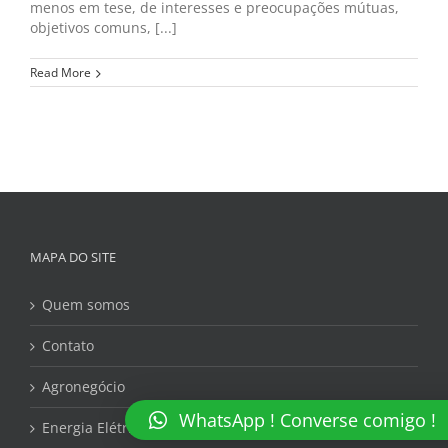
menos em tese, de interesses e preocupações mútuas,
objetivos comuns, [...]
Read More
MAPA DO SITE
Quem somos
Contato
Agronegócio
WhatsApp ! Converse comigo !
Energia Elétrica