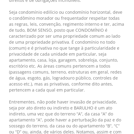
direitos e de obrigações incindíveis.
Seja condomínio edilício ou condomínio horizontal, deve
o condômino morador ou frequentador respeitar todas
as regras, leis, convenção, regimento interno e ter, acima
de tudo, BOM SENSO, posto que CONDOMÍNIO é
caracterizado por ser uma propriedade comum ao lado
de uma propriedade privativa. É condomínio no todo
(comum) e é privativa no que tange à particularidade e
privacidade de cada unidade em particular, seja
apartamento, casa, loja, garagem, sobreloja, conjunto,
escritório etc. As áreas comuns pertencem a todos
(passagens comuns, terreno, estruturas em geral, redes
de água, esgoto, gás, logradouro público, controles de
acesso etc.), mas as privativas, conforme dito antes,
pertencem a cada qual em particular.
Entrementes, não pode haver invasão de privacidade,
seja por ato direto ou indireto e BARULHO é um ato
indireto, uma vez que do terreno “A”, da casa “A” do
apartamento “A”, pode haver a perturbação da paz e do
sossego do terreno, da casa ou do apartamento “B”, “C”
ou “D” ou, ainda, de vários deles. Notamos, assim e com