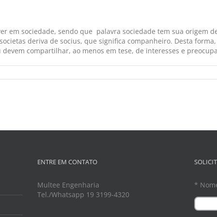
iver em sociedade, sendo que palavra sociedade tem sua origem de
societas deriva de socius, que significa companheiro. Desta forma, 
evem compartilhar, ao menos em tese, de interesses e preocupaçõ
ENTRE EM CONTATO
SOLICI
Multee Engenharia
* Nom
Tel./Whatsapp 19 3199-4320