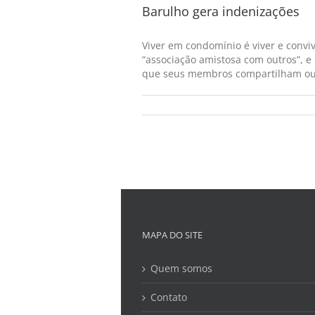
Barulho gera indenizações
Viver em condomínio é viver e conv
“associação amistosa com outros”, e 
que seus membros compartilham ou d
MAPA DO SITE
Quem somos
Contato