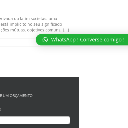
rivada do latim societas, uma
está implícito no seu significado
es mútuas, objetivos comuns, [...]
WhatsApp ! Converse comigo !
Read More
TE UM ORÇAMENTO
e: