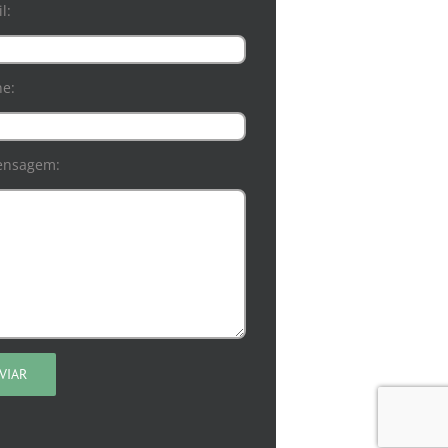
l:
ne:
ensagem: