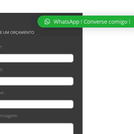
WhatsApp ! Converse comigo !
TE UM ORÇAMENTO
e:
l:
ne:
ensagem: