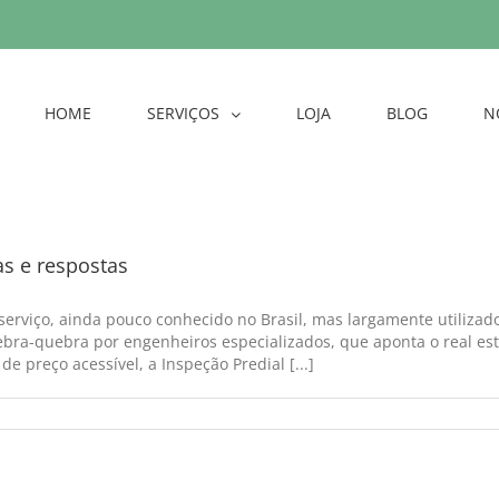
HOME
SERVIÇOS
LOJA
BLOG
N
as e respostas
serviço, ainda pouco conhecido no Brasil, mas largamente utilizad
ebra-quebra por engenheiros especializados, que aponta o real e
e preço acessível, a Inspeção Predial [...]