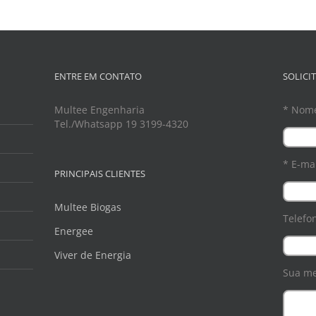
ENTRE EM CONTATO
SOLICI
Multee Engenharia
* Nom
Tel./Whatsapp 19 3199-4320
* E-mai
PRINCIPAIS CLIENTES
Multee Biogas
Telefo
Energee
Viver de Energia
Sua m