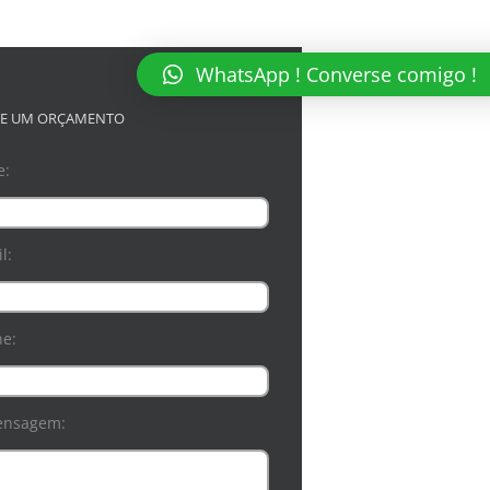
WhatsApp ! Converse comigo !
TE UM ORÇAMENTO
e:
l:
ne:
ensagem: