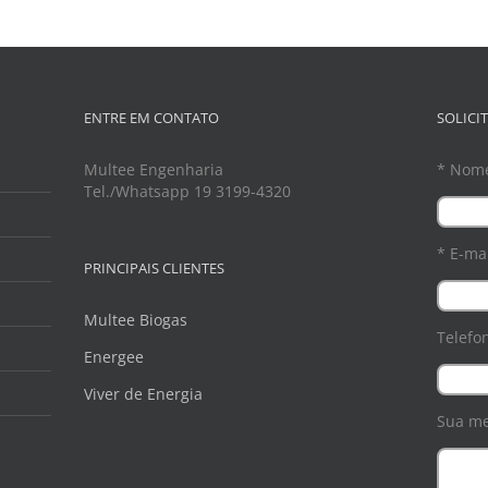
ENTRE EM CONTATO
SOLICI
Multee Engenharia
* Nom
Tel./Whatsapp 19 3199-4320
* E-mai
PRINCIPAIS CLIENTES
Multee Biogas
Telefo
Energee
Viver de Energia
Sua m