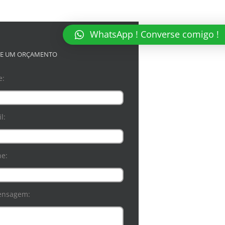
WhatsApp ! Converse comigo !
TE UM ORÇAMENTO
e:
l:
ne:
ensagem: