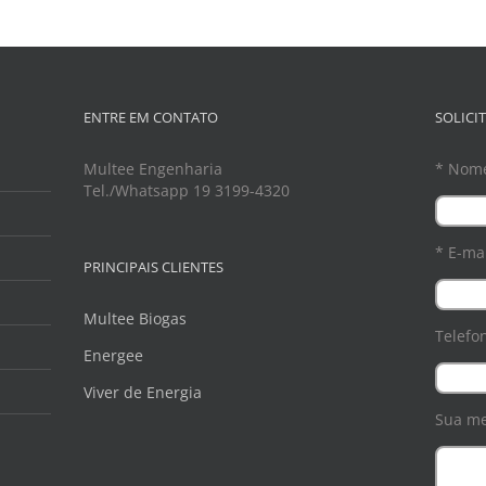
ENTRE EM CONTATO
SOLICI
Multee Engenharia
* Nom
Tel./Whatsapp 19 3199-4320
* E-mai
PRINCIPAIS CLIENTES
Multee Biogas
Telefo
Energee
Viver de Energia
Sua m