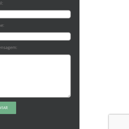
l:
ne:
ensagem: