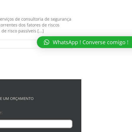
erviços de consultoria de segurança
orrentes dos fatores de riscos
e risco passíveis [...]
WhatsApp ! Converse comigo !
Read More
TE UM ORÇAMENTO
e: