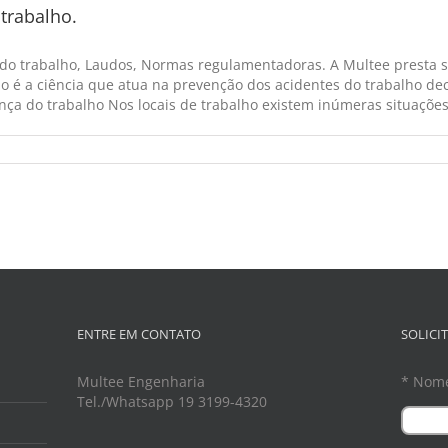
trabalho.
 do trabalho, Laudos, Normas regulamentadoras. A Multee presta s
o é a ciência que atua na prevenção dos acidentes do trabalho dec
ça do trabalho Nos locais de trabalho existem inúmeras situações d
ENTRE EM CONTATO
SOLICI
Multee Engenharia
* Nom
Tel./Whatsapp 19 3199-4320