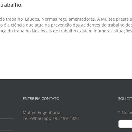
trabalho.
 do trabalho, Laudos, Normas regulamentadoras. A Multee presta s
o é a ciência que atua na prevenção dos acidentes do trabalho dec
ça do trabalho Nos locais de trabalho existem inúmeras situações d
ENTRE EM CONTATO
SOLICI
Multee Engenharia
* Nom
Tel./Whatsapp 19 3199-4320