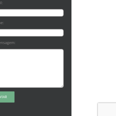
l:
ne:
ensagem: