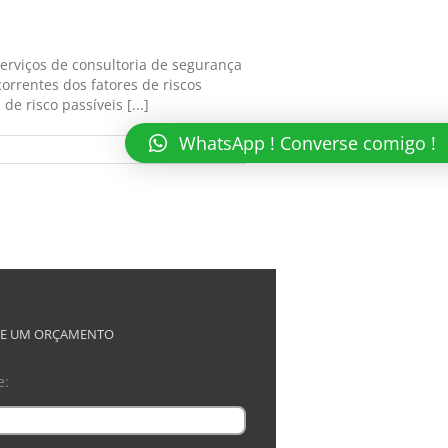
erviços de consultoria de segurança
orrentes dos fatores de riscos
e risco passíveis [...]
WhatsApp ! Converse comigo !
Read More
TE UM ORÇAMENTO
e: