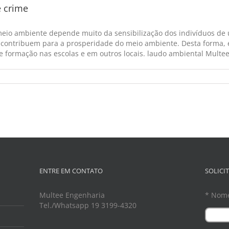
é crime
eio ambiente depende muito da sensibilização dos indivíduos de
 contribuem para a prosperidade do meio ambiente. Desta forma, é
e formação nas escolas e em outros locais. laudo ambiental Multee 
ENTRE EM CONTATO
SOLICI
Multee Engenharia
* Nom
Tel./Whatsapp 19 3199-4320