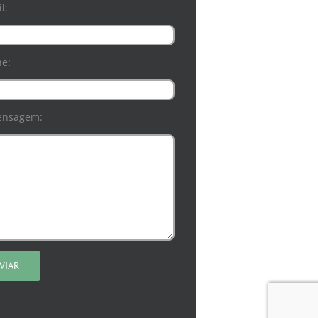
l:
ne:
ensagem: