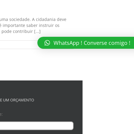
 uma sociedade. A cidadania deve
 importante saber instruir os
pode contribuir [...]
WhatsApp ! Converse comigo !
Read More
TE UM ORÇAMENTO
e: