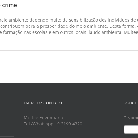
é crime
eio ambiente depende muito da sensibilização dos indivíduos de
 contribuem para a prosperidade do meio ambiente. Desta forma, é
e formação nas escolas e em outros locais. laudo ambiental Multee 
ENTRE EM CONTATO
SOLICI
Multee Engenharia
* Nom
Tel./Whatsapp 19 3199-4320