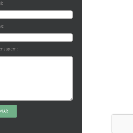
l:
ne:
ensagem: