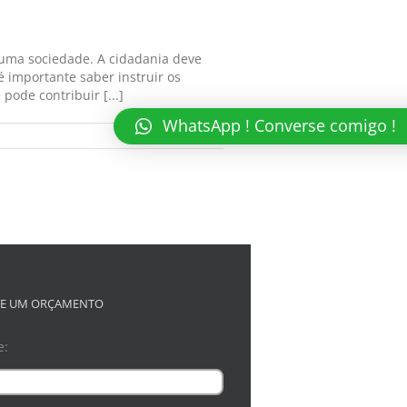
 uma sociedade. A cidadania deve
 importante saber instruir os
pode contribuir [...]
WhatsApp ! Converse comigo !
Read More
TE UM ORÇAMENTO
e: