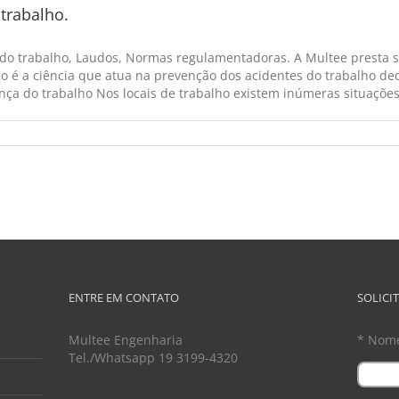
trabalho.
 do trabalho, Laudos, Normas regulamentadoras. A Multee presta s
o é a ciência que atua na prevenção dos acidentes do trabalho dec
ça do trabalho Nos locais de trabalho existem inúmeras situações d
ENTRE EM CONTATO
SOLICI
Multee Engenharia
* Nom
Tel./Whatsapp 19 3199-4320