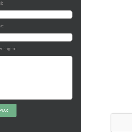
l:
ne:
ensagem: