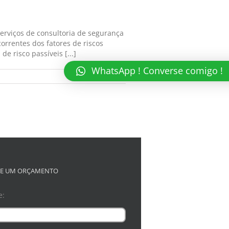
erviços de consultoria de segurança
orrentes dos fatores de riscos
e risco passíveis [...]
WhatsApp ! Converse comigo !
Read More
TE UM ORÇAMENTO
e: