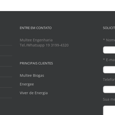
ENTRE EM CONTATO
SOLICI
Multee Engenharia
* Nom
Tel./Whatsapp 19 3199-4320
* E-mai
PRINCIPAIS CLIENTES
Multee Biogas
Telefo
Energee
Viver de Energia
Sua m