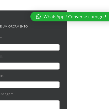
WhatsApp ! Converse comigo !
TE UM ORÇAMENTO
e:
l:
ne:
ensagem: