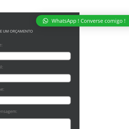
WhatsApp ! Converse comigo !
TE UM ORÇAMENTO
e:
l:
ne:
ensagem: