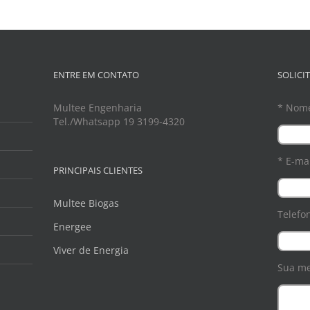
ENTRE EM CONTATO
SOLICI
Multee Engenharia
* Nom
Tel./Whatsapp 19 3199-4320
* E-mai
PRINCIPAIS CLIENTES
Multee Biogas
Telefo
Energee
Viver de Energia
Sua m