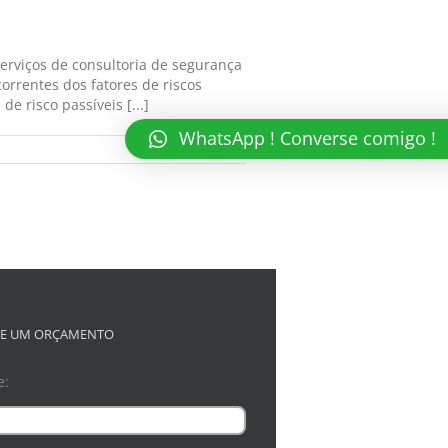
erviços de consultoria de segurança
orrentes dos fatores de riscos
e risco passíveis [...]
WhatsApp ! Converse comigo !
Read More
TE UM ORÇAMENTO
e: