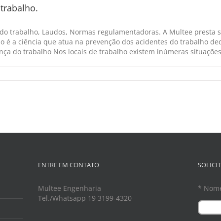
trabalho.
 do trabalho, Laudos, Normas regulamentadoras. A Multee presta s
o é a ciência que atua na prevenção dos acidentes do trabalho dec
ça do trabalho Nos locais de trabalho existem inúmeras situações d
ENTRE EM CONTATO
SOLICI
Multee Engenharia
* Nom
Tel./Whatsapp 19 3199-4320