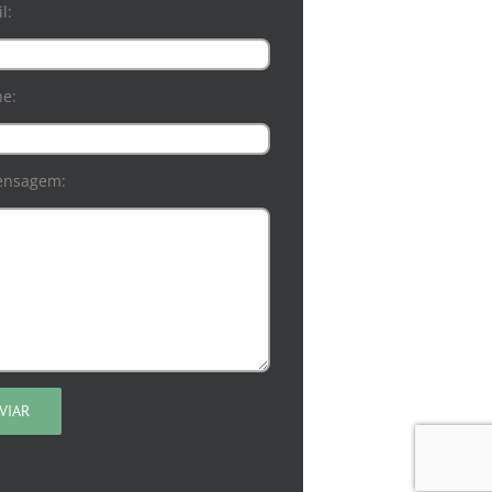
l:
ne:
ensagem: