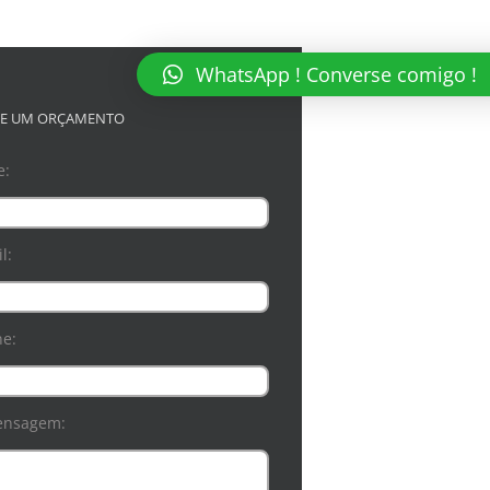
WhatsApp ! Converse comigo !
TE UM ORÇAMENTO
e:
l:
ne:
ensagem: