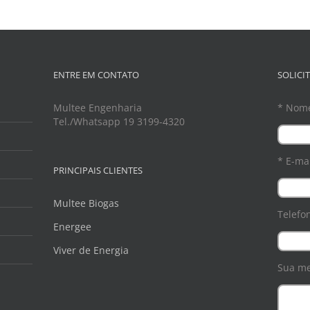
ENTRE EM CONTATO
SOLICI
Multee Engenharia
* Nom
Tel./Whatsapp 19 3199-4320
* E-mai
PRINCIPAIS CLIENTES
Multee Biogas
Telefo
Energee
Viver de Energia
Sua m