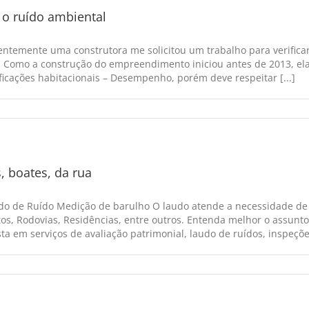
o ruído ambiental
entemente uma construtora me solicitou um trabalho para verifica
 Como a construção do empreendimento iniciou antes de 2013, ela 
icações habitacionais – Desempenho, porém deve respeitar [...]
, boates, da rua
o de Ruído Medição de barulho O laudo atende a necessidade de In
os, Rodovias, Residências, entre outros. Entenda melhor o assun
a em serviços de avaliação patrimonial, laudo de ruídos, inspeções 