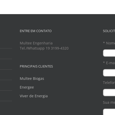
ENTRE EM CONTATO
SOLICI
Multee Engenharia
* Nom
Tel./Whatsapp 19 3199-4320
* E-mai
PRINCIPAIS CLIENTES
Multee Biogas
Telefo
Energee
Viver de Energia
Sua m