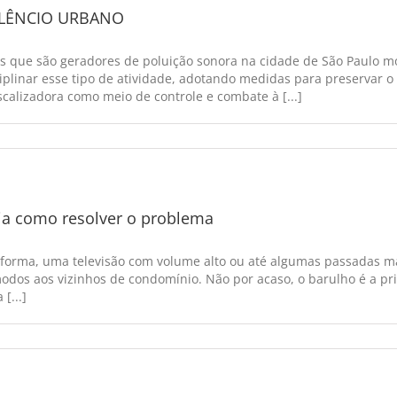
SILÊNCIO URBANO
os que são geradores de poluição sonora na cidade de São Paulo m
iplinar esse tipo de atividade, adotando medidas para preservar o 
scalizadora como meio de controle e combate à [...]
eja como resolver o problema
forma, uma televisão com volume alto ou até algumas passadas mai
odos aos vizinhos de condomínio. Não por acaso, o barulho é a pr
[...]