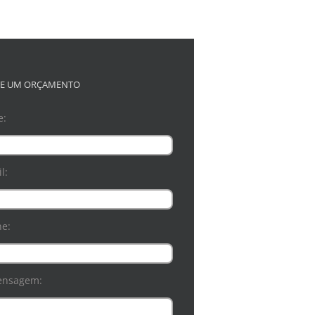
TE UM ORÇAMENTO
e:
l:
ne:
ensagem: