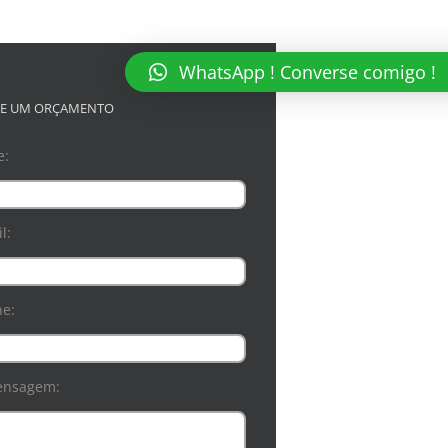
WhatsApp ! Converse comigo !
TE UM ORÇAMENTO
e:
l:
ne:
ensagem: