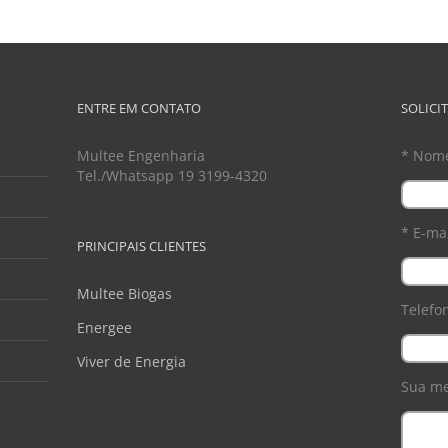
ENTRE EM CONTATO
SOLICI
Multee Engenharia
* Nom
Tel./Whatsapp 19 3199-4320
* E-mai
PRINCIPAIS CLIENTES
Multee Biogas
Telefo
Energee
Viver de Energia
Sua m