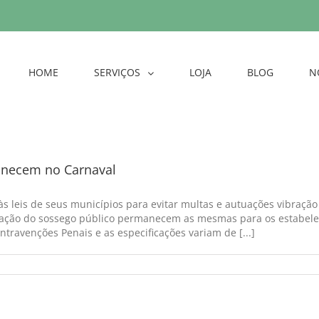
HOME
SERVIÇOS
LOJA
BLOG
N
anecem no Carnaval
s leis de seus municípios para evitar multas e autuações vibraçã
rbação do sossego público permanecem as mesmas para os estabelec
travenções Penais e as especificações variam de [...]