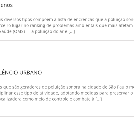
menos
ais diversos tipos compõem a lista de encrencas que a poluição so
erceiro lugar no ranking de problemas ambientais que mais afetam
úde (OMS) — a poluição do ar e [...]
SILÊNCIO URBANO
os que são geradores de poluição sonora na cidade de São Paulo m
iplinar esse tipo de atividade, adotando medidas para preservar o 
scalizadora como meio de controle e combate à [...]