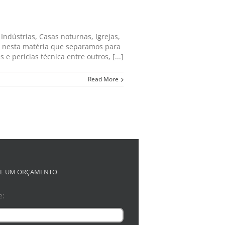
dústrias, Casas noturnas, Igrejas,
to nesta matéria que separamos para
e perícias técnica entre outros, [...]
Read More
TE UM ORÇAMENTO
e: