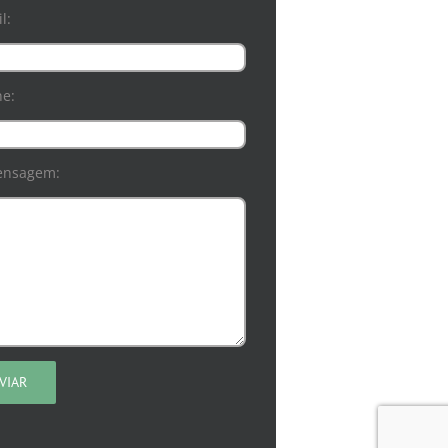
l:
ne:
ensagem: