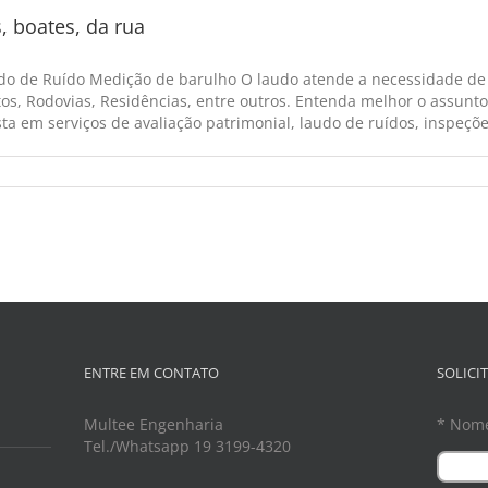
, boates, da rua
o de Ruído Medição de barulho O laudo atende a necessidade de In
os, Rodovias, Residências, entre outros. Entenda melhor o assun
a em serviços de avaliação patrimonial, laudo de ruídos, inspeções 
ENTRE EM CONTATO
SOLICI
Multee Engenharia
* Nom
Tel./Whatsapp 19 3199-4320